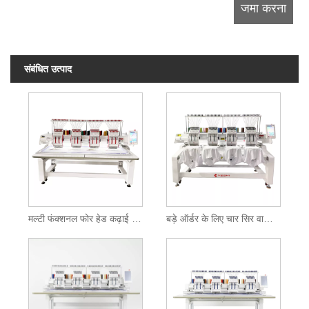
संबंधित उत्पाद
मल्टी फंक्शनल फोर हेड कढ़ाई मशीन
बड़े ऑर्डर के लिए चार सिर वाली कढ़ाई मशीन