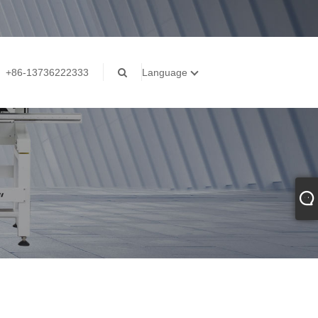
+86-13736222333
Language