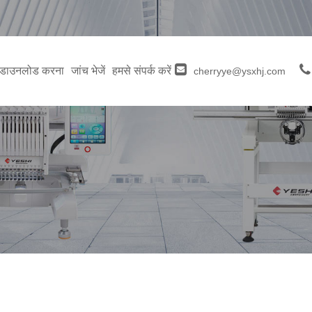
डाउनलोड करना
जांच भेजें
हमसे संपर्क करें
cherryye@ysxhj.com