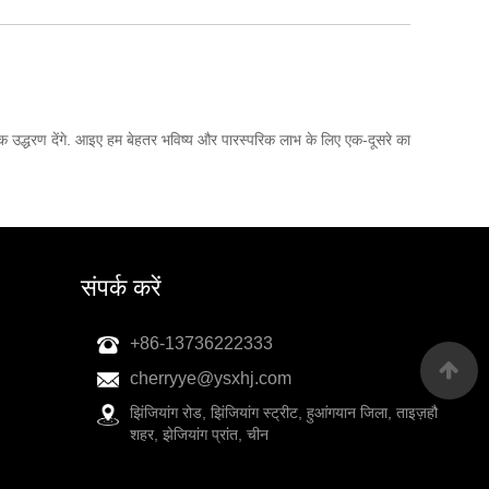
 उद्धरण देंगे. आइए हम बेहतर भविष्य और पारस्परिक लाभ के लिए एक-दूसरे का
संपर्क करें
+86-13736222333
cherryye@ysxhj.com
झिंजियांग रोड, झिंजियांग स्ट्रीट, हुआंगयान जिला, ताइज़हौ
शहर, झेजियांग प्रांत, चीन