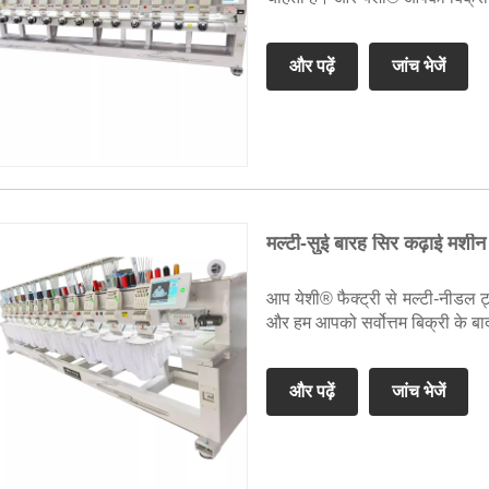
और पढ़ें
जांच भेजें
मल्टी-सुई बारह सिर कढ़ाई मशीन
आप येशी® फैक्ट्री से मल्टी-नीडल ट्व
और हम आपको सर्वोत्तम बिक्री के बा
और पढ़ें
जांच भेजें